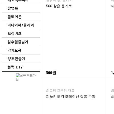
500 찰흙 옹기토
500원
1
최고의 교육용 재료
최
피노키오 데코레이션 찰흙 주황
최