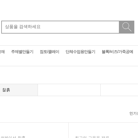
교재
주제별만들기
점토/클레이
단체수업용만들기
블록/비즈/가죽공예
찰흙
인기
코레이션 찰흙
최고의 교육용 재료