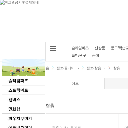
슬라임파츠
신상품
문구/학습
놀이/완구
공예
홈
점토/클레이
점토/찰흙
찰흙
점토
찰흙
찰흙의 왕, 옹기토
데