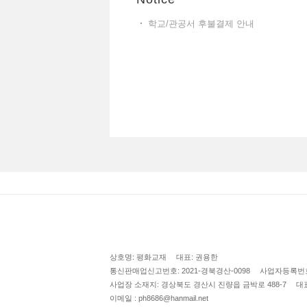
학교/관공서 후불결제 안내
상호명: 평화교재
대표: 권용한
통신판매업신고번호: 2021-경북경산-0098
사업자등록번호: 
사업장 소재지: 경상북도 경산시 진량읍 금박로 488-7
대표
이메일 : ph8686@hanmail.net