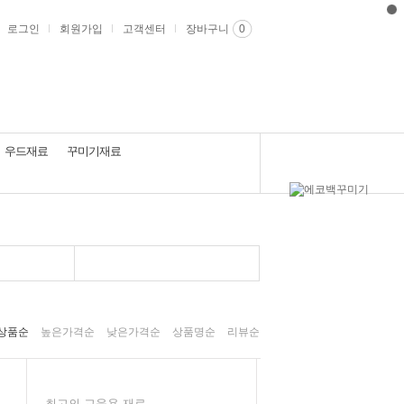
로그인
회원가입
고객센터
장바구니
0
우드재료
꾸미기재료
상품순
높은가격순
낮은가격순
상품명순
리뷰순
최고의 교육용 재료