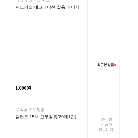
석
피노키오 데코레이션 찰흙 베이지
최근본상품
0
1,000원
무독성 고무찰흙
탤런트 15색 고무찰흙(20개1갑)
찾아 본
상품이
없습니다.