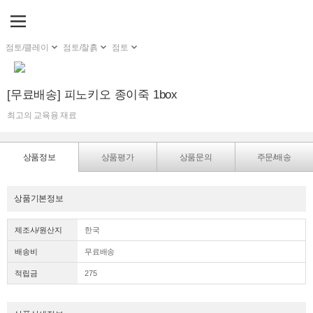
점토/클레이
점토/찰흙
점토
[무료배송] 피노키오 종이죽 1box
최고의 교육용 재료
상품정보
상품평가
상품문의
주문/배송
상품기본정보
제조사/원산지
한국
배송비
무료배송
적립금
275