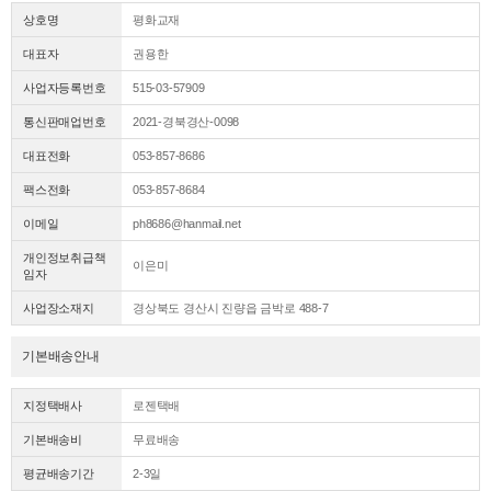
상호명
평화교재
대표자
권용한
사업자등록번호
515-03-57909
통신판매업번호
2021-경북경산-0098
대표전화
053-857-8686
팩스전화
053-857-8684
이메일
ph8686@hanmail.net
개인정보취급책
이은미
임자
사업장소재지
경상북도 경산시 진량읍 금박로 488-7
기본배송안내
지정택배사
로젠택배
기본배송비
무료배송
평균배송기간
2-3일