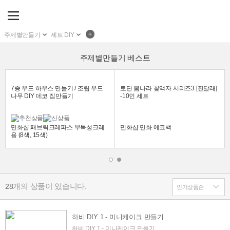
주제별만들기
세트 DIY
주제별만들기 베스트
7종 우드 하우스 만들기 / 조립 우드
토단 봄나라 꽃액자 시리즈3 [진달래]
나무 DIY 데코 집만들기
-10인 세트
민화샵 패브릭크레파스 무독성크레
민화샵 민화 에코백
용 (8색, 15색)
개의 상품이 있습니다.
28
하비 DIY 1 - 미니케이크 만들기
하비 DIY 1 - 미니케이크 만들기