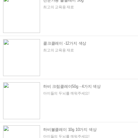
전문가용 볼클레이 50g
최고의 교육용 재료
콜크클레이 -12가지 색상
최고의 교육용 재료
하비 크림클레이50g - 4가지 색상
아이들의 두뇌를 깨워주세요!
하비볼클레이 10g 10가지 색상
아이들의 두뇌를 깨워주세요!