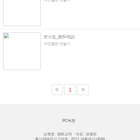
자연물로 만들기
몬스잎_중(5개입)
자연물로 만들기
1
PC버전
상호명 : 평화교재
대표 : 권용한
통신판매업신고번호 : 2021-경북경산-0098