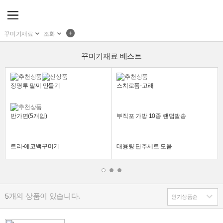
꾸미기재료
조화
꾸미기재료 베스트
장명루 팔찌 만들기
스치로폼-고래
반가면(5개입)
부직포 가방 10종 랜덤발송
트리-에코백꾸미기
대용량 단추세트 모음
개의 상품이 있습니다.
5