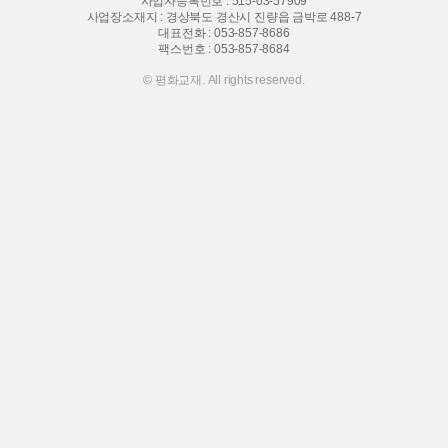
사업자등록번호 : 515-03-57909
사업장소재지 : 경상북도 경산시 진량읍 금박로 488-7
대표전화 :
053-857-8686
팩스번호 : 053-857-8684
© 평화교재. All rights reserved.