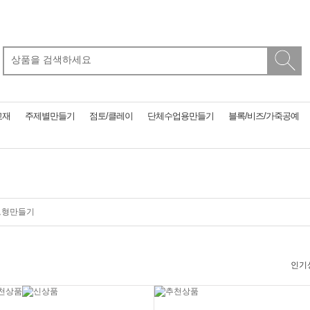
교재
주제별만들기
점토/클레이
단체수업용만들기
블록/비즈/가죽공예
모형만들기
인기