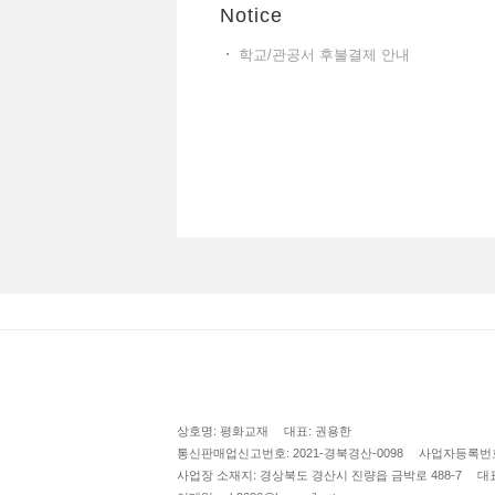
Notice
학교/관공서 후불결제 안내
상호명: 평화교재
대표: 권용한
통신판매업신고번호: 2021-경북경산-0098
사업자등록번호: 
사업장 소재지: 경상북도 경산시 진량읍 금박로 488-7
대표