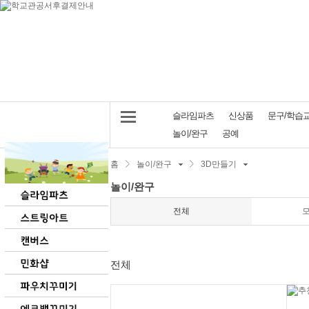
슬라임파츠
신상품
문구/학습
놀이/완구
공예
홈
놀이/완구
3D만들기
놀이/완구
전체
전체