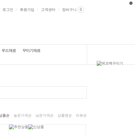
로그인
회원가입
고객센터
장바구니
0
우드재료
꾸미기재료
상품순
높은가격순
낮은가격순
상품명순
리뷰순