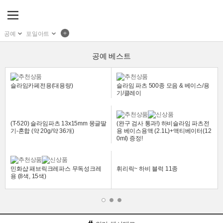
공예
포일아트
공예 베스트
슬라임카페전용(대용량)
슬라임 파츠 500종 모음 & 베이스/용
기/클레이
(T-520) 슬라임파츠 13x15mm 몽글딸
(완구 검사 통과!) 하비슬라임 파츠전
기-혼합 (약 20g/약 36개)
용 베이스용액 (2.1L)+액티베이터(12
0ml) 증정!
민화샵 패브릭크레파스 무독성크레
휘리릭~ 하비 블럭 11종
용 (8색, 15색)