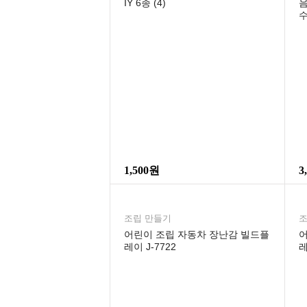
IY 6종 (4)
음
1,500원
3
조립 만들기
조
어린이 조립 자동차 장난감 빌드플
어
레이 J-7722
레