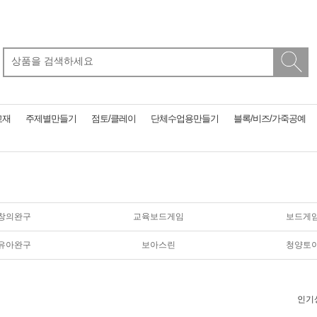
교재
주제별만들기
점토/클레이
단체수업용만들기
블록/비즈/가죽공예
창의완구
교육보드게임
보드게
유아완구
보아스린
청양토
인기