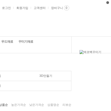
로그인
회원가입
고객센터
장바구니
0
우드재료
꾸미기재료
임
3D만들기
이
상품순
높은가격순
낮은가격순
상품명순
리뷰순