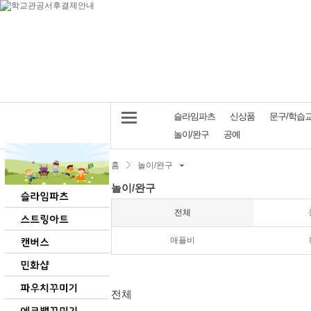
슬라임파츠
신상품
문구/학습
놀이/완구
공예
홈
놀이/완구
놀이/완구
전체
애플비
전체