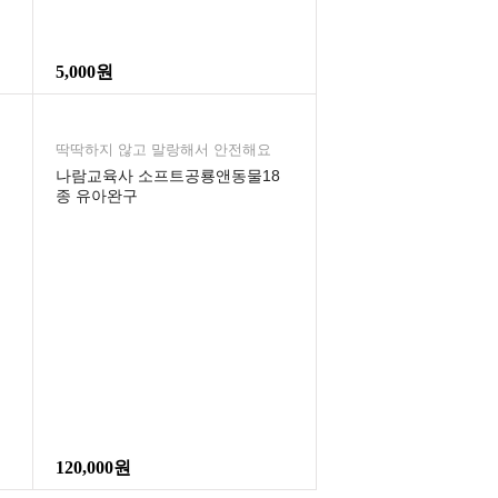
5,000원
딱딱하지 않고 말랑해서 안전해요
유
나람교육사 소프트공룡앤동물18
종 유아완구
120,000원