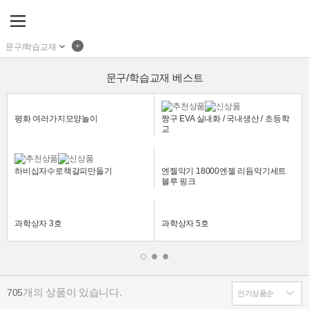
문구/학습교재
문구/학습교재 베스트
평화 여러가지모양놀이
짱구 EVA 실내화 / 국내생산 / 초등학
교
하비십자수로책갈피만들기
엔젤악기 18000엔젤 리듬악기세트
블루 핑크
과학상자 3호
과학상자 5호
개의 상품이 있습니다.
705