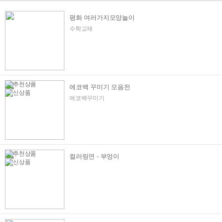
평화 여러가지모양놀이
수학교재
에코백 꾸미기 모음전
에코백꾸미기​
컬러링연 - 부엉이