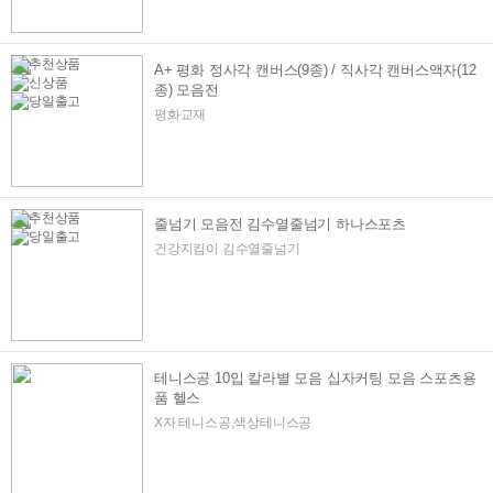
A+ 평화 정사각 캔버스(9종) / 직사각 캔버스액자(12
종) 모음전
평화교재
줄넘기 모음전 김수열줄넘기 하나스포츠
건강지킴이 김수열줄넘기
테니스공 10입 칼라별 모음 십자커팅 모음 스포츠용
품 헬스
X자 테니스공,색상테니스공