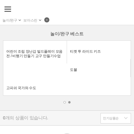
놀이/완구
보아스린
놀이/완구 베스트
어린이 조립 장난감 빌드플레이 모음
티켓 투 라이드 키즈
전 / 비행기 만들기 교구 만들기수업
도블
고피쉬 국가와 수도
개의 상품이 있습니다.
0