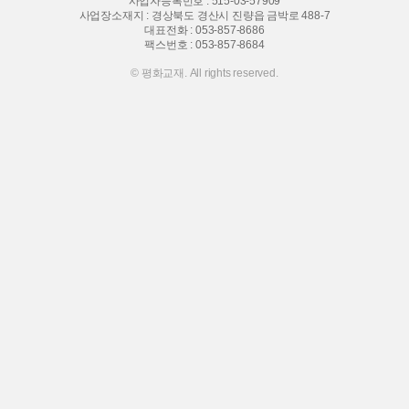
사업자등록번호 : 515-03-57909
사업장소재지 : 경상북도 경산시 진량읍 금박로 488-7
대표전화 :
053-857-8686
팩스번호 : 053-857-8684
© 평화교재. All rights reserved.