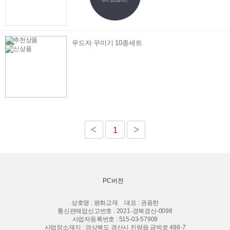
우드자 꾸미기 10종세트
1
PC버전
상호명 : 평화교재
대표 : 권용한
통신판매업신고번호 : 2021-경북경산-0098
사업자등록번호 : 515-03-57909
사업장소재지 : 경상북도 경산시 진량읍 금박로 488-7